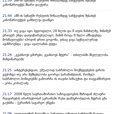
21:59
აშშ-ის სენატმა რუსეთის წინააღმდეგ სანქციების შესახებ
კანონპროექტს მხარი დაუჭირა
21:44
აშშ-ის სენატში რუსეთის წინააღმდეგ სანქციების შესახებ
კანონპროექტის განხილვა დაიწყო
21:33
თუ გიგა იყო პედოფილი, 28 წლის და 8 თვის მანძილზე, მინიმუმ
ერთჯერ უნდა დაფიქსირებულიყო, მაშინ როცა 8 წელი ამზადებდა
მოსწავლეებს! იპოვონ ერთი გოგონა, ვისაც გიგა სექსუალურად
ავიწროებდა - გიგა ავალიანის დედა
21:26
„გვახსოვს გმირები, გვახსოვს მტერი” - თბილისში მსვლელობა
მიმდინარეობს
21:25
აინტერესებდათ, უშუალოდ საბრძოლო მოქმედებების დროს
გვქონდა თუ არა შემხებლობა გიორგი ბარამიძესთან, რომელ
საბრძოლო პოზიციებში გამოირჩა ის თავისი სიჩაუქით და თავგანწირვით
- კობა კობალაძე
21:17
2008 წელს საერთაშორისო საზოგადოების მხრიდან ძლიერი
რეაგირების არარსებობამ უკრაინაში რუსი დამპყრობელის შეჭრას გზა
გაუხსნა - უკრაინის საგარეო უწყება
21:06
ვოლოდიმირ ზელენსკი პირველი ვიზიტით სერბეთში ჩავიდა