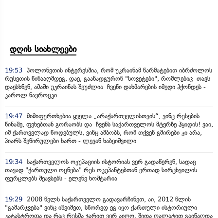
დღის სიახლეები
19:53
პოლონეთის ინტერესშია, რომ უკრაინამ წარმატებით იბრძოლოს
რუსეთის წინააღმდეგ, დაე, გაანადგურონ "სოვეტები", რომლებიც თავს
დაესხნენ, ამაში უკრაინას შეუძლია ჩვენი დახმარების იმედი ჰქონდეს -
კაროლ ნავროცკი
19:47
მიმიფურთხებია ყველა „არაქართველისთვის“, ვინც რუსების
წინაშე, ფეხებთან გორაობს და ჩვენს საქართველოს მტერზე ჰყიდის! ვაი,
იმ ქართველად წოდებულს, ვინც ამბობს, რომ თქვენ გმირები კი არა,
პიარს შეწირულები ხართ - ლევან ხაბეიშვილი
19:34
საქართველოს ოკუპაციის ისტორიას ვერ გადაწერენ, სადაც
თავად "ქართული ოცნება" რუს ოკუპანტებთან ერთად სირცხვილის
ფურცლებს შეავსებს - ელენე ხოშტარია
19:29
2008 წელს საქართველო გადავარჩინეთ, აი, 2012 წლის
"გამარჯვება" ვინც იზეიმეთ, სწორედ ეგ იყო ქართული ისტორიული
კატასტროფა და რაც რუსმა ჯარით ვერ აიღო, შიდა ღალატით გაინაღდა