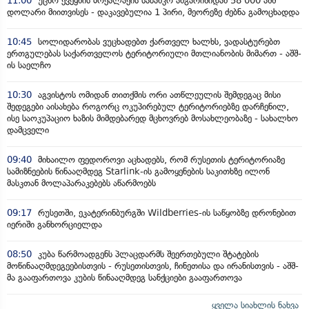
11:00
უცხო ქვეყნის მოქალაქის საბანკო ანგარიშიდან 58 000 აშშ
დოლარი მიითვისეს - დაკავებულია 1 პირი, მეორეზე ძებნა გამოცხადდა
10:45
სოლიდარობას ვუცხადებთ ქართველ ხალხს, ვადასტურებთ
ერთგულებას საქართველოს ტერიტორიული მთლიანობის მიმართ - აშშ-
ის საელჩო
10:30
აგვისტოს ომიდან თითქმის ორი ათწლეულის შემდეგაც მისი
შედეგები აისახება როგორც ოკუპირებულ ტერიტორიებზე დარჩენილ,
ისე საოკუპაციო ხაზის მიმდებარედ მცხოვრებ მოსახლეობაზე - სახალხო
დამცველი
09:40
მიხაილო ფედოროვი აცხადებს, რომ რუსეთის ტერიტორიაზე
სამიზნეების წინააღმდეგ Starlink-ის გამოყენების საკითხზე ილონ
მასკთან მოლაპარაკებებს აწარმოებს
09:17
რუსეთში, ეკატერინბურგში Wildberries-ის საწყობზე დრონებით
იერიში განხორციელდა
08:50
კუბა წარმოადგენს პლაცდარმს შეერთებული შტატების
მოწინააღმდეგეებისთვის - რუსეთისთვის, ჩინეთისა და ირანისთვის - აშშ-
მა გააფართოვა კუბის წინააღმდეგ სანქციები გააფართოვა
ყველა სიახლის ნახვა