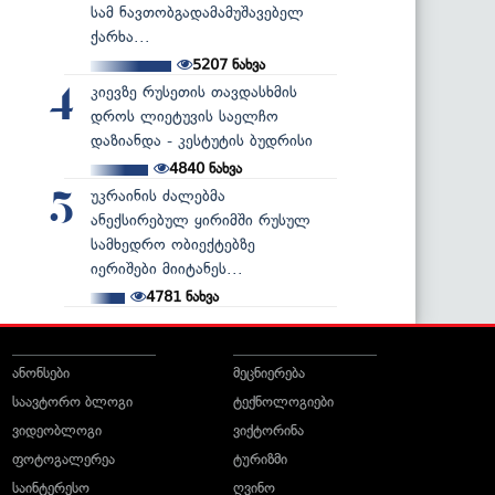
სამ ნავთობგადამამუშავებელ
ქარხა...
5207
ნახვა
კიევზე რუსეთის თავდასხმის
4
დროს ლიეტუვის საელჩო
დაზიანდა - კესტუტის ბუდრისი
4840
ნახვა
უკრაინის ძალებმა
5
ანექსირებულ ყირიმში რუსულ
სამხედრო ობიექტებზე
იერიშები მიიტანეს...
4781
ნახვა
ანონსები
მეცნიერება
საავტორო ბლოგი
ტექნოლოგიები
ვიდეობლოგი
ვიქტორინა
ფოტოგალერეა
ტურიზმი
საინტერესო
ღვინო