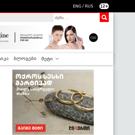
/
ENG
RUS
12+
იკა
ბლოგები
მეტი