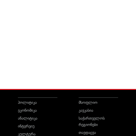
პოლიტიკა
მსოფლიო
ეკონომიკა
კავკასია
ანალიტიკა
საქართველოს
რეგიონები
ინტერვიუ
თავდაცვა
კულტურა