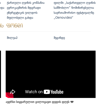
ს
ქართული ღვინის კომპანია
ფილმი „საქართველო ღვინის
ლდა
ევროკავშირის მდგრადი
სამშობლო“ ნომინირებულია
ენერგეტიკის ჯილდოს
საერთაშორისო ფესტივალზე
მფლობელი გახდა
„Oenovideo“
შილეაჰ
შეგინდე
ავერსი სიყვარულით გილოცავთ დედის დღეს ❤️