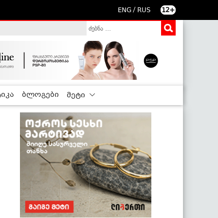
/
ENG
RUS
12+
იკა
ბლოგები
მეტი