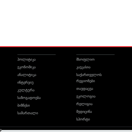
პოლიტიკა
მსოფლიო
ეკონომიკა
კავკასია
ანალიტიკა
საქართველოს
რეგიონები
ინტერვიუ
თავდაცვა
კულტურა
ეკოლოგია
საზოგადოება
რელიგია
ბიზნესი
მედიცინა
სამართალი
სპორტი