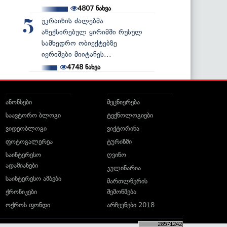
4807
ნახვა
უკრაინის ძალებმა
5
ანექსირებულ ყირიმში რუსულ
სამხედრო ობიექტებზე
იერიშები მიიტანეს...
4748
ნახვა
ანონსები
მეცნიერება
საავტორო ბლოგი
ტექნოლოგიები
ვიდეობლოგი
ვიქტორინა
ფოტოგალერეა
ტურიზმი
საინტერესო
ღვინო
ადამიანები
კულინარია
საინტერესო ამბები
მართლწერის
ქრონიკები
შემოწმება
ოქროს ფონდი
არჩევნები 2018