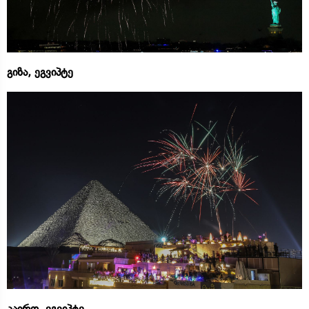
გიზა, ეგვიპტე
კაირო, ეგვიპტე