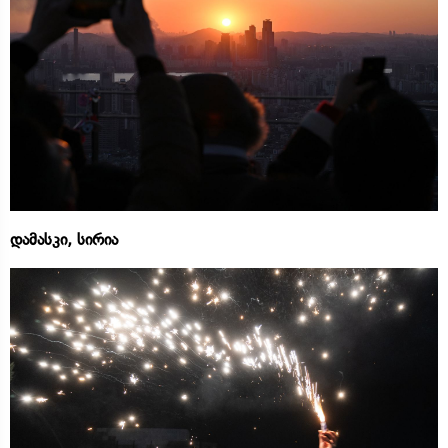
დამასკი, სირია