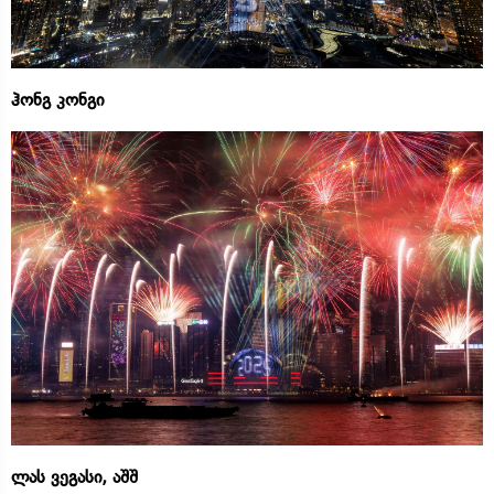
ჰონგ კონგი
ლას ვეგასი, აშშ