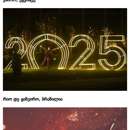
რიო დე ჟანეირო, ბრაზილია