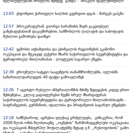
ხელისუფლებაში მოსვლის შემდეგ გახდა - ირაკლი ფავლენიშვილი
13:03
ესტონეთი ქართველი ხალხის გვერდით დგას - მარგუს ცაჰკნა
12:57
პროკურატურამ, გიორგი ბარამიძის მიერ გაკეთებულ
განცხადებასთან დაკავშირებით, სამშობლოს ღალატის და საბოტაჟის
მუხლით გამოძიება დაიწყო
12:42
ვგმობთ აფხაზეთისა და ცხინვალის რეგიონების უკანონო
ოკუპაციას და მტკიცედ ვუჭერთ მხარს საქართველოს სუვერენიტეტსა და
ტერიტორიულ მთლიანობას - ლიეტუვის საგარეო უწყება
12:39
ეროვნული სატყეო სააგენტოს თანამშრომლებმა, ივლისში
სამართალდარღვევის 48 ფაქტი გამოავლინეს
12:26
7 აგვისტო რუსული იმპერიალიზმის მძიმე შედეგების კიდევ ერთი
შეხსენებაა, კვლავ ვადასტურებთ ჩვენს სრულ მხარდაჭერას
საქართველოს სუვერენიტეტისა და ტერიტორიული მთლიანობისადმი -
საფრანგეთის, გერმანიის, იტალიისა და ბრიტანეთის საგარეო უწყებები
12:18
სამწუხაროდ, აგრესია დღესაც გრძელდება, ცინიკურია, რომ
2008 წლის ომის წლისთავზე, „ოცნების“ წარმომადგენლები ოკუპაციასა
და ოკუპაციის მსხვერპლ მოქალაქეებზე მეტად ე.წ. „რუსოფობიის“ გამო
სწუხან - „გახარია საქართველოსთვის“