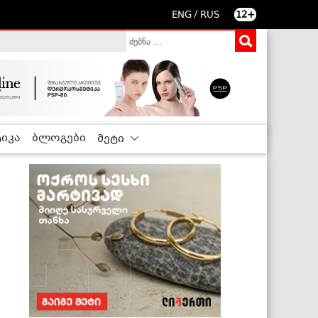
/
ENG
RUS
12+
იკა
ბლოგები
მეტი