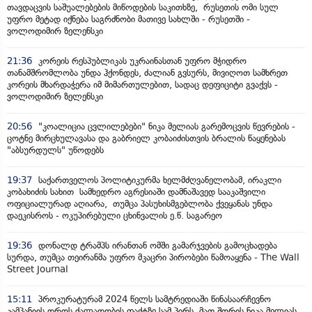
თავდაცვის საშუალებების მიწოდების საკითხზე, რუსეთის ომი სულ
უფრო მეტად იქნება საგრძნობი მათივე სახლში - რუსეთში -
ვოლოდიმირ ზელენსკი
21:36
კორეის რესპუბლიკას უკრაინასთან უფრო მჭიდრო
თანამშრომლობა უნდა ჰქონდეს, ძალიან გვსურს, მივიღოთ სამხრეთ
კორეის მხარდაჭერა იმ მიმართულებით, სადაც დეფიციტი გვაქვს -
ვოლოდიმირ ზელენსკი
20:56
"კოალიცია ცვლილებები" ნიკა მელიას გარემოცვის წევრების -
ცოტნე მირცხულავასა და გაბრიელ კობაიძისთვის ბრალის წაყენებას
"აბსურდულს" უწოდებს
19:37
საქართველოს პოლიტიკურმა ხელმძღვანელობამ, ირაკლი
კობახიძის სახით სამხედრო აგრესიაში დამნაშავედ სააკაშვილი
ოფიციალურად აღიარა, თუმცა პასუხისმგებლობა ქვეყანას უნდა
დაეკისროს - ოკუპირებული ცხინვალის ე.წ. საგარეო
19:36
დონალდ ტრამპს ირანთან ომში გამარჯვების გამოცხადება
სურდა, თუმცა თეირანმა უფრო მკაცრი პირობები წამოაყენა - The Wall
Street Journal
15:11
პროკურატურამ 2024 წელს სამტრედიაში წინასაარჩევნო
კამპანიის დროს ძალადობის ფაქტზე სამ პირს, მათ შორის ნიკა მელიას