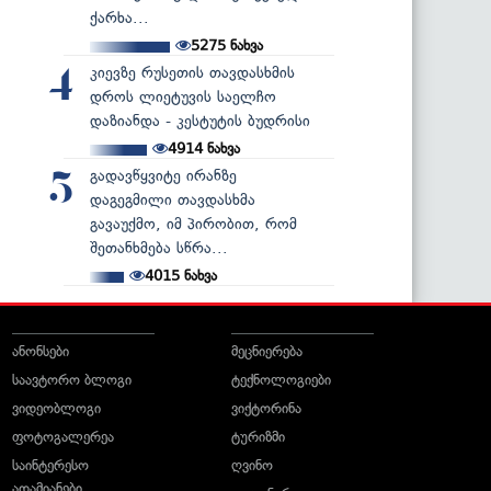
ქარხა...
5275
ნახვა
კიევზე რუსეთის თავდასხმის
4
დროს ლიეტუვის საელჩო
დაზიანდა - კესტუტის ბუდრისი
4914
ნახვა
გადავწყვიტე ირანზე
5
დაგეგმილი თავდასხმა
გავაუქმო, იმ პირობით, რომ
შეთანხმება სწრა...
4015
ნახვა
ანონსები
მეცნიერება
საავტორო ბლოგი
ტექნოლოგიები
ვიდეობლოგი
ვიქტორინა
ფოტოგალერეა
ტურიზმი
საინტერესო
ღვინო
ადამიანები