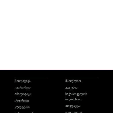
პოლიტიკა
მსოფლიო
ეკონომიკა
კავკასია
ანალიტიკა
საქართველოს
რეგიონები
ინტერვიუ
თავდაცვა
კულტურა
ეკოლოგია