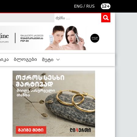
/
ENG
RUS
12+
იკა
ბლოგები
მეტი