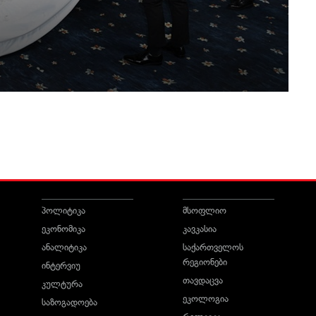
პოლიტიკა
მსოფლიო
ეკონომიკა
კავკასია
ანალიტიკა
საქართველოს
რეგიონები
ინტერვიუ
თავდაცვა
კულტურა
ეკოლოგია
საზოგადოება