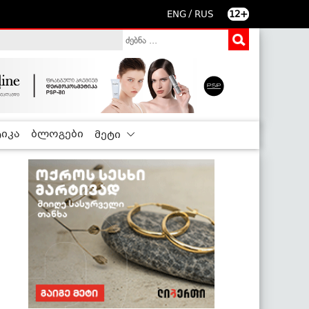
/
ENG
RUS
12+
იკა
ბლოგები
მეტი