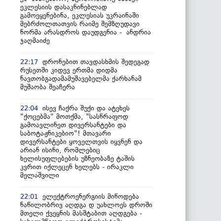
ეკლესიის დასაკნინებლად
გამოეყენებინა, ეკლესიას უკრაინაში
მებრძოლთათვის რაიმე შემზღუდავი
ნორმა არასდროს დაუდგენია - ანდრია
ჯაღმაიძე
დრონებით თავდასხმის შედეგად
22:17
რუსეთში კიდევ ერთმა დიდმა
ნავთობგადამამუშავებელმა ქარხანამ
მუშაობა შეაჩერა
ისევ ჩაქრა შუქი და ატეხეს
22:04
"ქოცებმა" მოთქმა, "სასწრაფოდ
გამოავლინეთ დივერსანტები და
საბოტაჟნიკებიო"! მთავარი
დივერსანტები ყოველთვის იყვნენ და
არიან ისინი, რომლებიც
ხელისუფლებების უზნეობაზე ტაშის
კვრით იქლეცენ ხელებს - ირაკლი
მელაშვილი
ელექტროენერგიის მიწოდება
22:01
ნაწილობრივ აღდგა დ უახლოეს დროში
მთელი ქვეყნის მასშტაბით აღდგება -