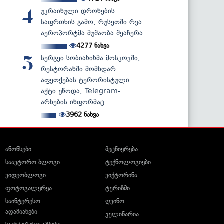
უკრაინული დრონების
4
საფრთხის გამო, რუსეთში რვა
აეროპორტმა მუშაობა შეაჩერა
4277
ნახვა
სერგეი სობიანინმა მოსკოვში,
5
რესტორანში მომხდარ
აფეთქებას ტერორისტული
აქტი უწოდა, Telegram-
არხების ინფორმაც...
3962
ნახვა
ანონსები
მეცნიერება
საავტორო ბლოგი
ტექნოლოგიები
ვიდეობლოგი
ვიქტორინა
ფოტოგალერეა
ტურიზმი
საინტერესო
ღვინო
ადამიანები
კულინარია