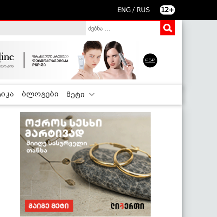
/
ENG
RUS
12+
იკა
ბლოგები
მეტი