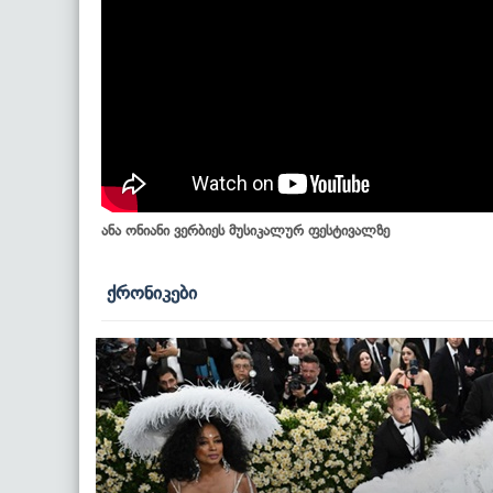
ანა ონიანი ვერბიეს მუსიკალურ ფესტივალზე
ქრონიკები