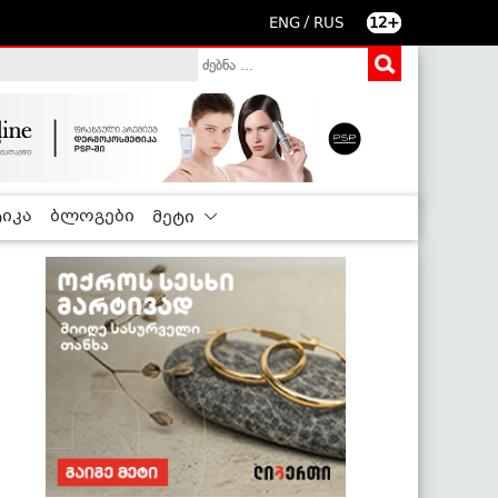
/
ENG
RUS
12+
იკა
ბლოგები
მეტი