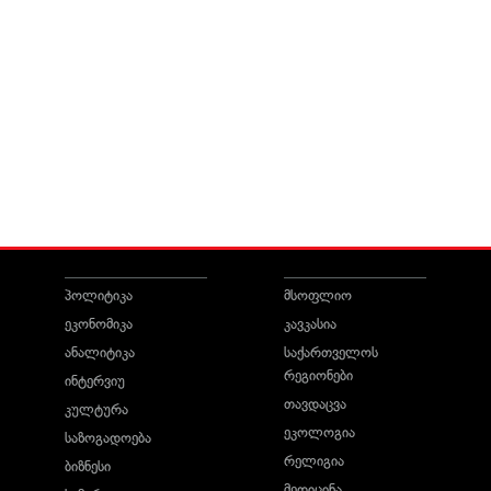
პოლიტიკა
მსოფლიო
ეკონომიკა
კავკასია
ანალიტიკა
საქართველოს
რეგიონები
ინტერვიუ
თავდაცვა
კულტურა
ეკოლოგია
საზოგადოება
რელიგია
ბიზნესი
მედიცინა