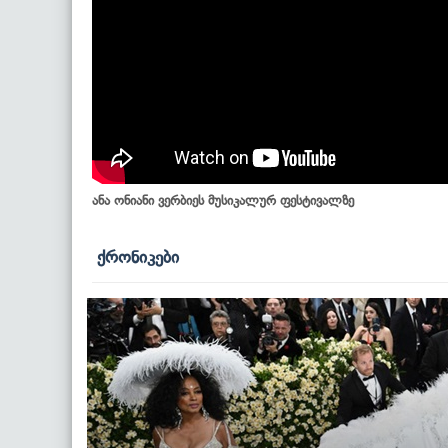
ანა ონიანი ვერბიეს მუსიკალურ ფესტივალზე
ქრონიკები