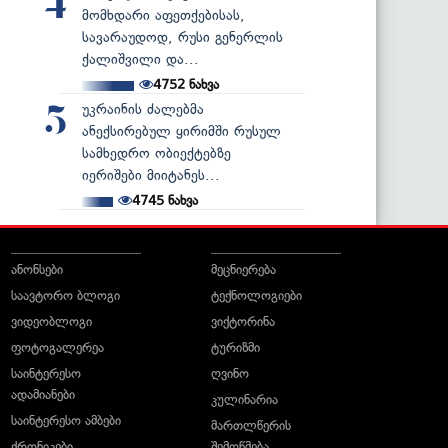
4
მომხდარი აფეთქებისას,
სავარაუდოდ, რუსი გენერლის
ქალიშვილი და...
4752
ნახვა
უკრაინის ძალებმა
5
ანექსირებულ ყირიმში რუსულ
სამხედრო ობიექტებზე
იერიშები მიიტანეს...
4745
ნახვა
ანონსები
მეცნიერება
საავტორო ბლოგი
ტექნოლოგიები
ვიდეობლოგი
ვიქტორინა
ფოტოგალერეა
ტურიზმი
საინტერესო
ღვინო
ადამიანები
კულინარია
საინტერესო ამბები
მართლწერის
ქრონიკები
შემოწმება