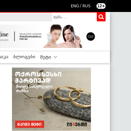
/
ENG
RUS
12+
იკა
ბლოგები
მეტი