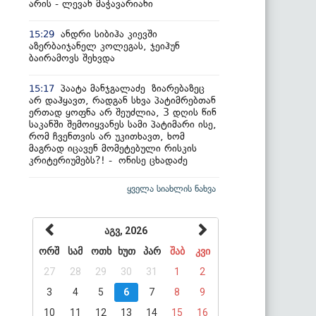
არის - ლევან მაჭავარიანი
ანდრი სიბიჰა კიევში
15:29
აზერბაიჯანელ კოლეგას, ჯეიჰუნ
ბაირამოვს შეხვდა
პაატა მანჯგალაძე ზიარებაზეც
15:17
არ დაჰყავთ, რადგან სხვა პატიმრებთან
ერთად ყოფნა არ შეუძლია, 3 დღის წინ
საკანში შემოიყვანეს სამი პატიმარი ისე,
რომ ჩვენთვის არ უკითხავთ, ხომ
მაგრად იცავენ მომეტებული რისკის
კრიტერიუმებს?! - ონისე ცხადაძე
ყველა სიახლის ნახვა
აგვ, 2026
ორშ
სამ
ოთხ
ხუთ
პარ
შაბ
კვი
27
28
29
30
31
1
2
3
4
5
6
7
8
9
10
11
12
13
14
15
16