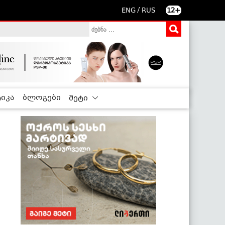
/
ENG
RUS
12+
იკა
ბლოგები
მეტი