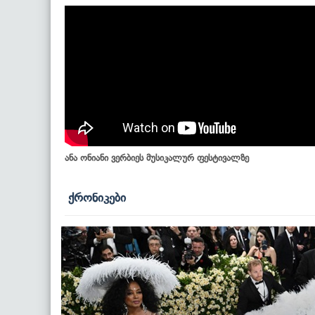
ანა ონიანი ვერბიეს მუსიკალურ ფესტივალზე
ქრონიკები