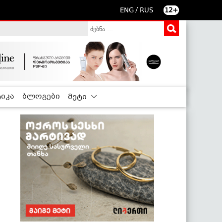
/
ENG
RUS
12+
იკა
ბლოგები
მეტი