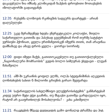
დაკავებული ნია იმნაძე კლინიკიდან ზაჰესის დროებითი მოთავსების
იზოლატორში გადაიყვანეს
12:35
რუსებმა ლოზოვის რკინიგზის სადგურს დაარტყეს - არიან
დაღუპულები
12:25
უკვე მერამდენედ ხდება ენერგეტიკული კოლაფსი, მთელი
საქართველო გაითიშა და პასუხად გვეუბნებიან რომ თურმე სატესტო
ვერსიები ჰქონიათ, ყველა ერთმანეთისკენ იშვერს თითს, თან არავინაა
დამნაშავე და ამავე დროს ყველა - გიორგი სიორიძე
12:00
დიდი იმედი მაქვს, გათითოკაცებული თუ გათითოქალებული
„ნაციონალური მოძრაობის“ გედის ბოლო სიმღერას ვხედავთ - ლევან
მახაშვილი
11:51
აშშ-ში უკრაინის ყოფილ ელჩს, ოლჰა სტეფანიშინას აღკვეთის
ღონისძიების სახით 6 მილიონი გრივნის გირაო შეეფარდა
11:34
საქართველოს სახელმწიფო ელექტროსისტემის“ განმარტებამ
კიდევ უფრო მეტი ეჭვი გააჩინა, თუ მსგავსი გათიშვა გარდაუვალი იყო,
რატომ არ გააფრთხილეს მოსახლეობა? - კახა კახიშვილი
11:21
რაკეტების მწვავე დეფიციტის გამო დონალდ ტრამპსა და პიტ