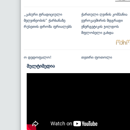
„კახური ტრადიციული
ქართული ღვინის კომპანია
მეღვინეობის“ ქარხანაზე
ევროკავშირის მდგრადი
რუსეთის დროშა ფრიალებს
ენერგეტიკის ჯილდოს
მფლობელი გახდა
ო დედოფალო!
თეთრი ფოთოლი
მულტიმედია