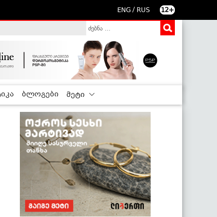
/
ENG
RUS
12+
იკა
ბლოგები
მეტი