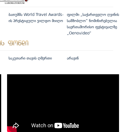
ბათუმმა World Travel Awards-
ფილმი „საქართველო ღვინის
ის პრესტიჟული ჯილდო მიიღო
სამშობლო“ ნომინირებულია
საერთაშორისო ფესტივალზე
„Oenovideo“
საკუთარი თავის ღმერთი
არავინ