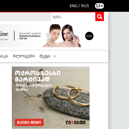
/
ENG
RUS
12+
იკა
ბლოგები
მეტი