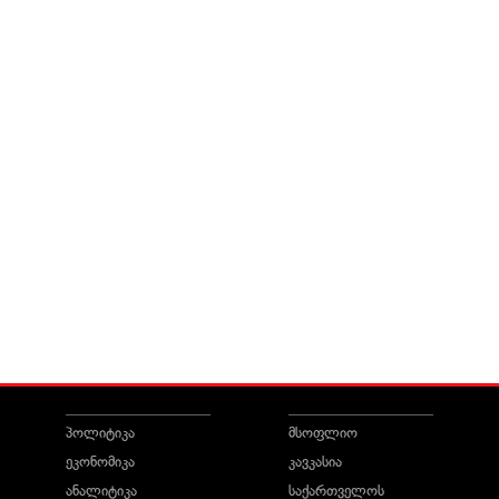
პოლიტიკა
მსოფლიო
ეკონომიკა
კავკასია
ანალიტიკა
საქართველოს