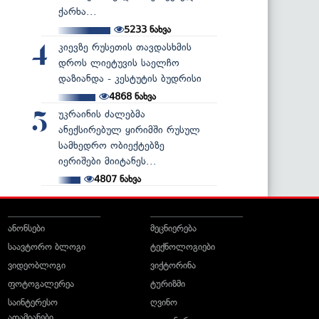
ქარხა...
5233
ნახვა
კიევზე რუსეთის თავდასხმის
4
დროს ლიეტუვის საელჩო
დაზიანდა - კესტუტის ბუდრისი
4868
ნახვა
უკრაინის ძალებმა
5
ანექსირებულ ყირიმში რუსულ
სამხედრო ობიექტებზე
იერიშები მიიტანეს...
4807
ნახვა
ანონსები
მეცნიერება
საავტორო ბლოგი
ტექნოლოგიები
ვიდეობლოგი
ვიქტორინა
ფოტოგალერეა
ტურიზმი
საინტერესო
ღვინო
ადამიანები