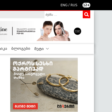
/
ENG
RUS
12+
იკა
ბლოგები
მეტი