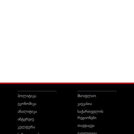
პოლიტიკა
მსოფლიო
ეკონომიკა
კავკასია
ანალიტიკა
საქართველოს
რეგიონები
ინტერვიუ
თავდაცვა
კულტურა
ეკოლოგია