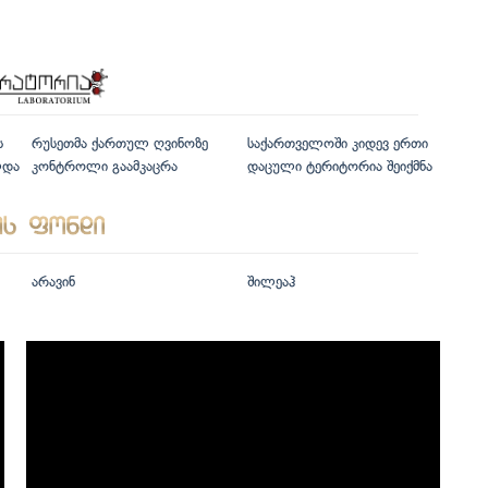
ს
რუსეთმა ქართულ ღვინოზე
საქართველოში კიდევ ერთი
ლდა
კონტროლი გაამკაცრა
დაცული ტერიტორია შეიქმნა
არავინ
შილეაჰ