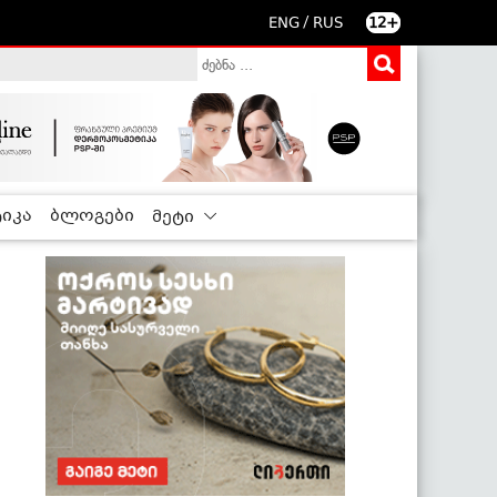
/
ENG
RUS
12+
იკა
ბლოგები
მეტი