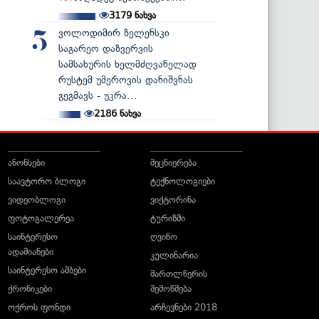
3179
ნახვა
ვოლოდიმირ ზელენსკი
5
საგარეო დაზვერვის
სამსახურის ხელმძღვანელად
რუსტემ უმეროვის დანიშვნას
გეგმავს - უკრა...
2186
ნახვა
ანონსები
მეცნიერება
საავტორო ბლოგი
ტექნოლოგიები
ვიდეობლოგი
ვიქტორინა
ფოტოგალერეა
ტურიზმი
საინტერესო
ღვინო
ადამიანები
კულინარია
საინტერესო ამბები
მართლწერის
ქრონიკები
შემოწმება
ოქროს ფონდი
არჩევნები 2018