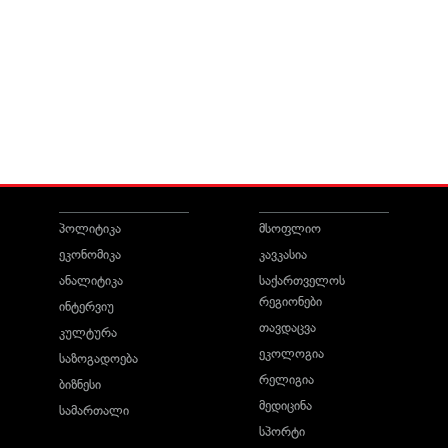
პოლიტიკა
მსოფლიო
ეკონომიკა
კავკასია
ანალიტიკა
საქართველოს
რეგიონები
ინტერვიუ
თავდაცვა
კულტურა
ეკოლოგია
საზოგადოება
რელიგია
ბიზნესი
მედიცინა
სამართალი
სპორტი