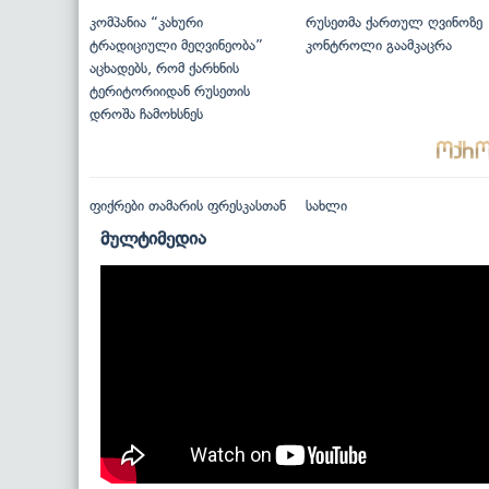
კომპანია “კახური
რუსეთმა ქართულ ღვინოზე
ტრადიციული მეღვინეობა”
კონტროლი გაამკაცრა
აცხადებს, რომ ქარხნის
ტერიტორიიდან რუსეთის
დროშა ჩამოხსნეს
ფიქრები თამარის ფრესკასთან
სახლი
მულტიმედია