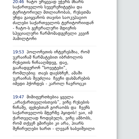
ნატო ურყევად უჭერს მხარს
20:46
საქართველოს სუვერენიტეტსა და
ტერიტორიულ მთლიანობას, რუსეთმა
უნდა გაიყვანოს თავისი საოკუპაციო
ძალები საქართველოს ტერიტორიიდან
- ნატო-ს გენერალური მდივნის
სპეციალური წარმომადგენელი კევინ
ჰამილტონი
პოლონეთის ინტერესშია, რომ
19:53
უკრაინამ წარმატებით იბრძოლოს
რუსეთის წინააღმდეგ, დაე,
გაანადგურონ "სოვეტები",
რომლებიც თავს დაესხნენ, ამაში
უკრაინას შეუძლია ჩვენი დახმარების
იმედი ჰქონდეს - კაროლ ნავროცკი
მიმიფურთხებია ყველა
19:47
„არაქართველისთვის“, ვინც რუსების
წინაშე, ფეხებთან გორაობს და ჩვენს
საქართველოს მტერზე ჰყიდის! ვაი, იმ
ქართველად წოდებულს, ვინც ამბობს,
რომ თქვენ გმირები კი არა, პიარს
შეწირულები ხართ - ლევან ხაბეიშვილი