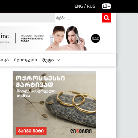
/
ENG
RUS
12+
იკა
ბლოგები
მეტი