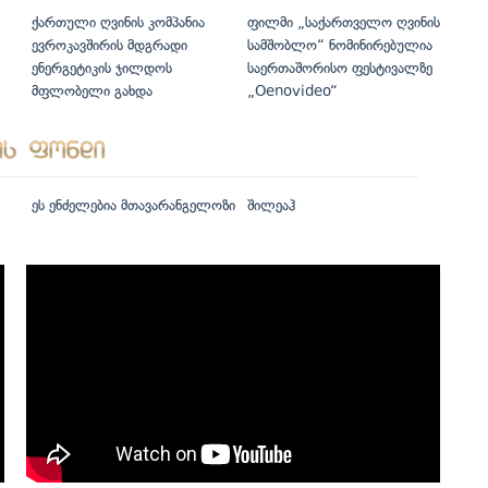
ქართული ღვინის კომპანია
ფილმი „საქართველო ღვინის
ევროკავშირის მდგრადი
სამშობლო“ ნომინირებულია
ენერგეტიკის ჯილდოს
საერთაშორისო ფესტივალზე
მფლობელი გახდა
„Oenovideo“
ეს ენძელებია მთავარანგელოზი
შილეაჰ