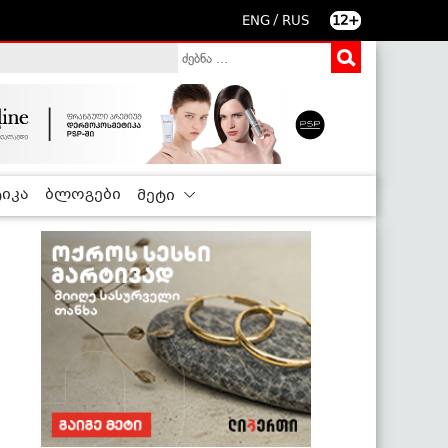
/
ENG
RUS
12+
იკა
ბლოგები
მეტი