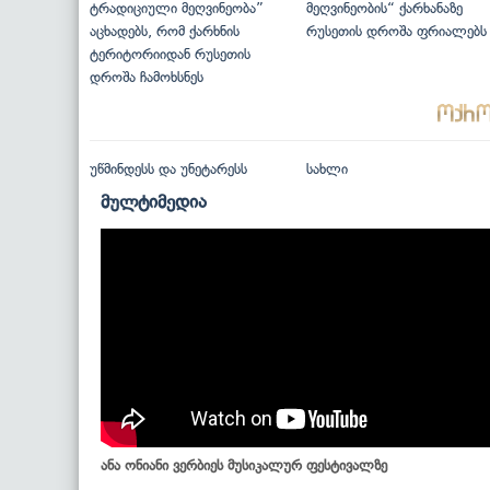
ტრადიციული მეღვინეობა”
მეღვინეობის“ ქარხანაზე
აცხადებს, რომ ქარხნის
რუსეთის დროშა ფრიალებს
ტერიტორიიდან რუსეთის
დროშა ჩამოხსნეს
უწმინდესს და უნეტარესს
სახლი
მულტიმედია
ანა ონიანი ვერბიეს მუსიკალურ ფესტივალზე