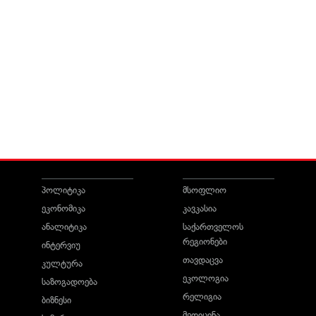
პოლიტიკა
მსოფლიო
ეკონომიკა
კავკასია
ანალიტიკა
საქართველოს
რეგიონები
ინტერვიუ
თავდაცვა
კულტურა
ეკოლოგია
საზოგადოება
რელიგია
ბიზნესი
მედიცინა