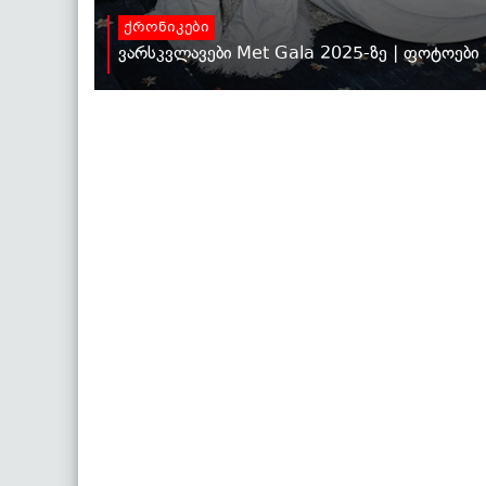
ქრონიკები
ვარსკვლავები Met Gala 2025-ზე | ფოტოები