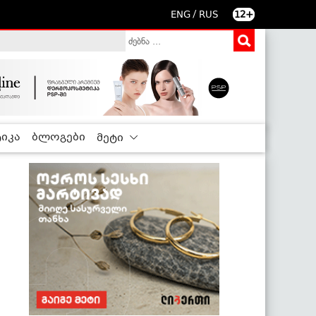
/
ENG
RUS
12+
იკა
ბლოგები
მეტი