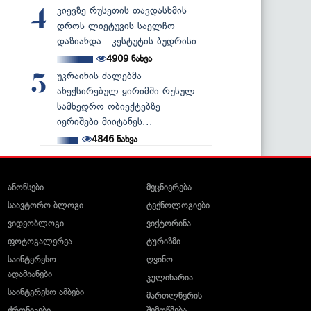
კიევზე რუსეთის თავდასხმის
4
დროს ლიეტუვის საელჩო
დაზიანდა - კესტუტის ბუდრისი
4909
ნახვა
უკრაინის ძალებმა
5
ანექსირებულ ყირიმში რუსულ
სამხედრო ობიექტებზე
იერიშები მიიტანეს...
4846
ნახვა
ანონსები
მეცნიერება
საავტორო ბლოგი
ტექნოლოგიები
ვიდეობლოგი
ვიქტორინა
ფოტოგალერეა
ტურიზმი
საინტერესო
ღვინო
ადამიანები
კულინარია
საინტერესო ამბები
მართლწერის
ქრონიკები
შემოწმება