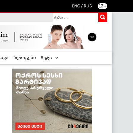
/
ENG
RUS
12+
იკა
ბლოგები
მეტი