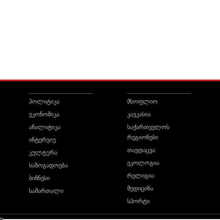
პოლიტიკა
მსოფლიო
ეკონომიკა
კავკასია
ანალიტიკა
საქართველოს
რეგიონები
ინტერვიუ
თავდაცვა
კულტურა
ეკოლოგია
საზოგადოება
რელიგია
ბიზნესი
მედიცინა
სამართალი
სპორტი