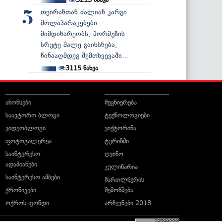
თეირანთან ძალიან კარგი
5
მოლაპარაკებები
მიმდინარეობს, ჰორმუზის
სრუტე მალე გაიხსნება,
წინააღმდეგ შემთხვევაში...
3115
ნახვა
ანონსები
მეცნიერება
საავტორო ბლოგი
ტექნოლოგიები
ვიდეობლოგი
ვიქტორინა
ფოტოგალერეა
ტურიზმი
საინტერესო
ღვინო
ადამიანები
კულინარია
საინტერესო ამბები
მართლწერის
ქრონიკები
შემოწმება
ოქროს ფონდი
არჩევნები 2018