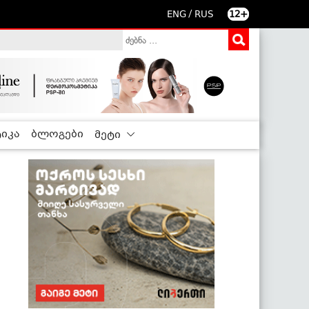
/
ENG
RUS
12+
იკა
ბლოგები
მეტი