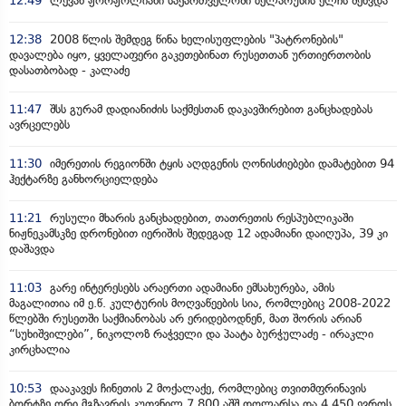
12:49
ლევან ჟორჟოლიანი საქართველოში ბელარუსის ელჩს შეხვდა
12:38
2008 წლის შემდეგ წინა ხელისუფლების "პატრონების"
დავალება იყო, ყველაფერი გაკეთებინათ რუსეთთან ურთიერთობის
დასათბობად - კალაძე
11:47
შსს გურამ დადიანიძის საქმესთან დაკავშირებით განცხადებას
ავრცელებს
11:30
იმერეთის რეგიონში ტყის აღდგენის ღონისძიებები დამატებით 94
ჰექტარზე განხორციელდება
11:21
რუსული მხარის განცხადებით, თათრეთის რესპუბლიკაში
ნიჟნეკამსკზე დრონებით იერიშის შედეგად 12 ადამიანი დაიღუპა, 39 კი
დაშავდა
11:03
გარე ინტერესებს არაერთი ადამიანი ემსახურება, ამის
მაგალითია იმ ე.წ. კულტურის მოღვაწეების სია, რომლებიც 2008-2022
წლებში რუსეთში საქმიანობას არ ერიდებოდნენ, მათ შორის არიან
“სუხიშვილები”, ნიკოლოზ რაჭველი და პაატა ბურჭულაძე - ირაკლი
კირცხალია
10:53
დააკავეს ჩინეთის 2 მოქალაქე, რომლებიც თვითმფრინავის
ბორტზე ორი მგზავრის კუთვნილ 7 800 აშშ დოლარსა და 4 450 ევროს