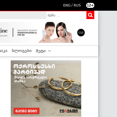
/
ENG
RUS
12+
იკა
ბლოგები
მეტი