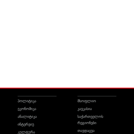
პოლიტიკა
მსოფლიო
ეკონომიკა
კავკასია
ანალიტიკა
საქართველოს
რეგიონები
ინტერვიუ
თავდაცვა
კულტურა