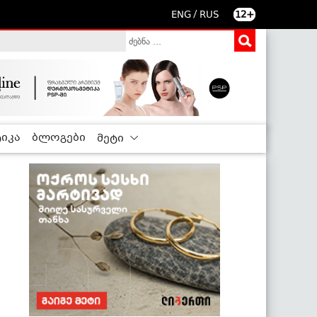
/
ENG
RUS
12+
იკა
ბლოგები
მეტი