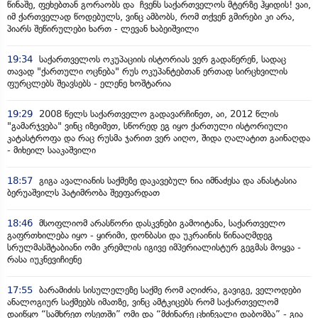
წინაშე, ფეხებთან გორაობს და ჩვენს საქართველოს მტერზე ჰყიდის! ვაი,
იმ ქართველად წოდებულს, ვინც ამბობს, რომ თქვენ გმირები კი არა,
პიარს შეწირულები ხართ - ლევან ხაბეიშვილი
19:34
საქართველოს ოკუპაციის ისტორიას ვერ გადაწერენ, სადაც
თავად "ქართული ოცნება" რუს ოკუპანტებთან ერთად სირცხვილის
ფურცლებს შეავსებს - ელენე ხოშტარია
19:29
2008 წელს საქართველო გადავარჩინეთ, აი, 2012 წლის
"გამარჯვება" ვინც იზეიმეთ, სწორედ ეგ იყო ქართული ისტორიული
კატასტროფა და რაც რუსმა ჯარით ვერ აიღო, შიდა ღალატით გაინაღდა
- მიხეილ სააკაშვილი
18:57
გიგა ავალიანის საქმეზე დაკავებულ ნია იმნაძესა და ანასტასია
ბერუაშვილს პატიმრობა შეეფარდათ
18:46
მსოფლიომ არასწორი დასკვნები გამოიტანა, საქართველო
გაფრთხილება იყო - ყირიმი, დონბასი და უკრაინის წინააღმდეგ
სრულმასშტაბიანი ომი კრემლის იგივე იმპერიალისტურ გეგმას მოყვა -
რასა იუკნევიჩიენე
17:55
ბარამიძის სისულელეზე საქმე რომ აღიძრა, გავიგე, ველოდები
ანალოგიურ საქმეებს იმათზე, ვინც ამტკიცებს რომ საქართველომ
დაიწყო “სამხრეთ ოსეთში” ომი და “მძინარე ცხინვალი დაბომბა” - გია