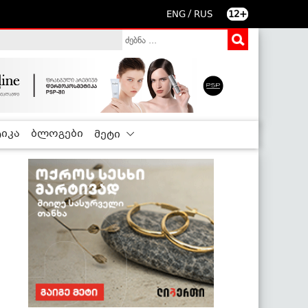
/
ENG
RUS
12+
იკა
ბლოგები
მეტი