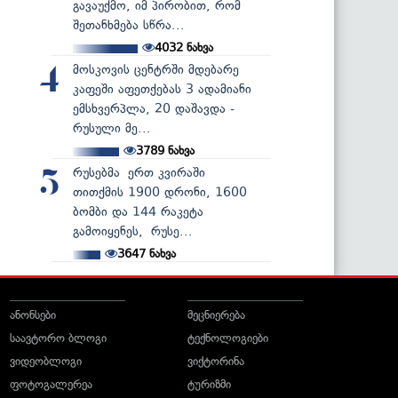
გავაუქმო, იმ პირობით, რომ
შეთანხმება სწრა...
4032
ნახვა
მოსკოვის ცენტრში მდებარე
4
კაფეში აფეთქებას 3 ადამიანი
ემსხვერპლა, 20 დაშავდა -
რუსული მე...
3789
ნახვა
რუსებმა ერთ კვირაში
5
თითქმის 1900 დრონი, 1600
ბომბი და 144 რაკეტა
გამოიყენეს, რუსე...
3647
ნახვა
ანონსები
მეცნიერება
საავტორო ბლოგი
ტექნოლოგიები
ვიდეობლოგი
ვიქტორინა
ფოტოგალერეა
ტურიზმი