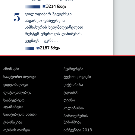
3214
ნახვა
ვოლოდიმირ ზელენსკი
5
საგარეო დაზვერვის
სამსახურის ხელმძღვანელად
რუსტემ უმეროვის დანიშვნას
გეგმავს - უკრა...
2187
ნახვა
ანონსები
მეცნიერება
საავტორო ბლოგი
ტექნოლოგიები
ვიდეობლოგი
ვიქტორინა
ფოტოგალერეა
ტურიზმი
საინტერესო
ღვინო
ადამიანები
კულინარია
საინტერესო ამბები
მართლწერის
ქრონიკები
შემოწმება
ოქროს ფონდი
არჩევნები 2018