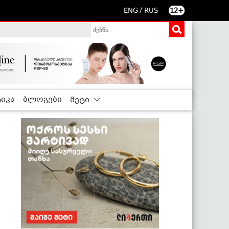
/
ENG
RUS
12+
იკა
ბლოგები
მეტი