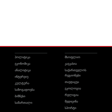
პოლიტიკა
მსოფლიო
ეკონომიკა
კავკასია
ანალიტიკა
საქართველოს
რეგიონები
ინტერვიუ
თავდაცვა
კულტურა
ეკოლოგია
საზოგადოება
რელიგია
ბიზნესი
მედიცინა
სამართალი
სპორტი