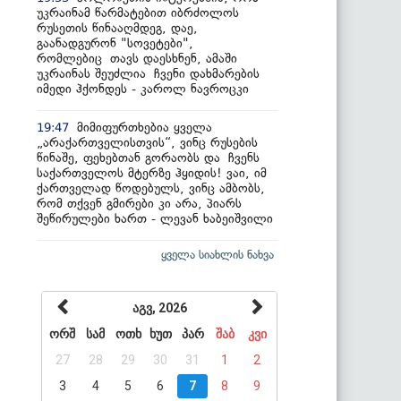
უკრაინამ წარმატებით იბრძოლოს
რუსეთის წინააღმდეგ, დაე,
გაანადგურონ "სოვეტები",
რომლებიც თავს დაესხნენ, ამაში
უკრაინას შეუძლია ჩვენი დახმარების
იმედი ჰქონდეს - კაროლ ნავროცკი
მიმიფურთხებია ყველა
19:47
„არაქართველისთვის“, ვინც რუსების
წინაშე, ფეხებთან გორაობს და ჩვენს
საქართველოს მტერზე ჰყიდის! ვაი, იმ
ქართველად წოდებულს, ვინც ამბობს,
რომ თქვენ გმირები კი არა, პიარს
შეწირულები ხართ - ლევან ხაბეიშვილი
ყველა სიახლის ნახვა
აგვ, 2026
ორშ
სამ
ოთხ
ხუთ
პარ
შაბ
კვი
27
28
29
30
31
1
2
3
4
5
6
7
8
9