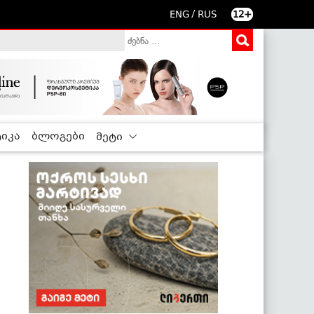
/
ENG
RUS
12+
იკა
ბლოგები
მეტი