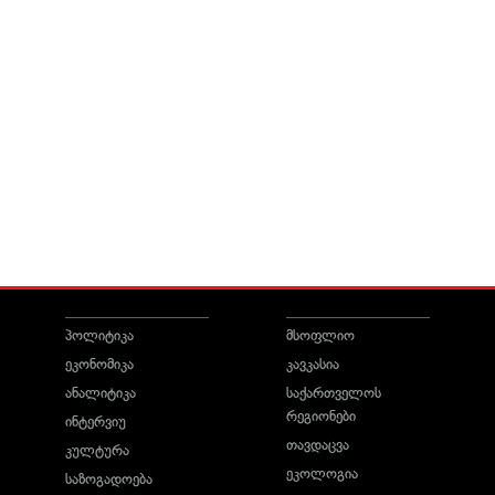
პოლიტიკა
მსოფლიო
ეკონომიკა
კავკასია
ანალიტიკა
საქართველოს
რეგიონები
ინტერვიუ
თავდაცვა
კულტურა
ეკოლოგია
საზოგადოება