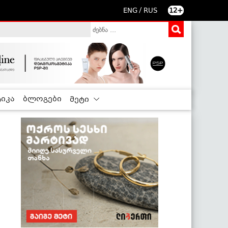
/
ENG
RUS
12+
იკა
ბლოგები
მეტი