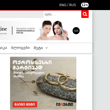
/
ENG
RUS
12+
იკა
ბლოგები
მეტი