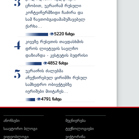
3
ცნობით, უკრაინამ რუსული
კონტეინერმზიდი ჩაძირა და
სამ ნავთობგადამამუშავებელ
ქარხა...
5220
ნახვა
კიევზე რუსეთის თავდასხმის
4
დროს ლიეტუვის საელჩო
დაზიანდა - კესტუტის ბუდრისი
4852
ნახვა
უკრაინის ძალებმა
5
ანექსირებულ ყირიმში რუსულ
სამხედრო ობიექტებზე
იერიშები მიიტანეს...
4791
ნახვა
ანონსები
მეცნიერება
საავტორო ბლოგი
ტექნოლოგიები
ვიდეობლოგი
ვიქტორინა