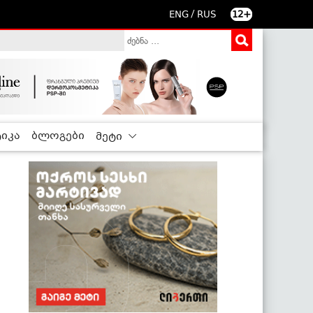
/
ENG
RUS
12+
იკა
ბლოგები
მეტი