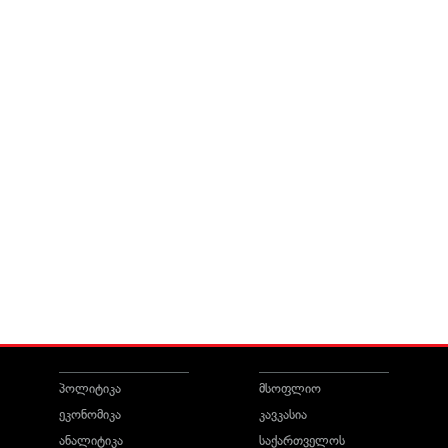
პოლიტიკა
მსოფლიო
ეკონომიკა
კავკასია
ანალიტიკა
საქართველოს