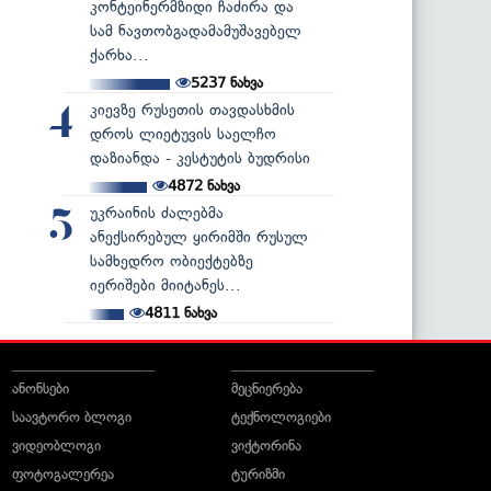
კონტეინერმზიდი ჩაძირა და
სამ ნავთობგადამამუშავებელ
ქარხა...
5237
ნახვა
კიევზე რუსეთის თავდასხმის
4
დროს ლიეტუვის საელჩო
დაზიანდა - კესტუტის ბუდრისი
4872
ნახვა
უკრაინის ძალებმა
5
ანექსირებულ ყირიმში რუსულ
სამხედრო ობიექტებზე
იერიშები მიიტანეს...
4811
ნახვა
ანონსები
მეცნიერება
საავტორო ბლოგი
ტექნოლოგიები
ვიდეობლოგი
ვიქტორინა
ფოტოგალერეა
ტურიზმი