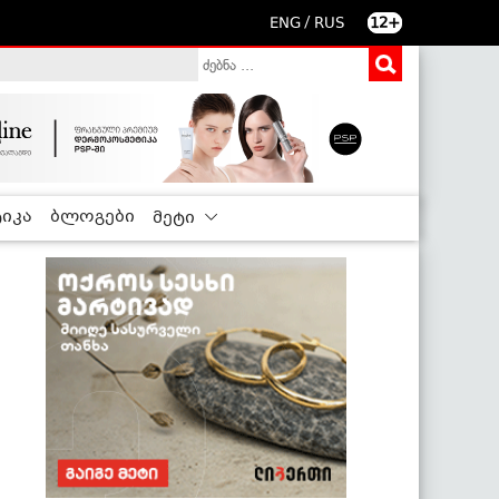
/
ENG
RUS
12+
იკა
ბლოგები
მეტი