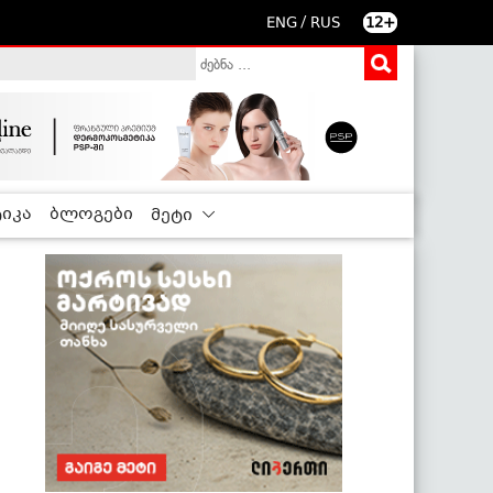
/
ENG
RUS
12+
იკა
ბლოგები
მეტი