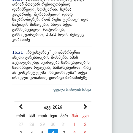
არიან მთავარ რუსოფობებად
დანიშნული, ხოშტარია, ზურაბ
ჯაფარიძე, მერაბიშვილი ღიად
საუბრობდნენ, რომ რუსი ტურისტი იყო
მატთვის მისაღები, ახლა აქვთ
განსხვავებული რიტორიკა,
განსაკუთრებით, 2022 წლის შემდეგ -
კობახიძე
„ნაცისგანაც“ კი ამაზრზენია
16:21
ასეთი განცხადების მოსმენა, ამას
აუცილებლად სჭირდება საზოგადოების
სათანადო რეაქცია, სამარცხვინოა, რაც
ამ კონკრეტულმა „ნაციონალმა“ თქვა -
ირაკლი კობახიძე გიორგი ბარამიძეზე
ყველა სიახლის ნახვა
აგვ, 2026
ორშ
სამ
ოთხ
ხუთ
პარ
შაბ
კვი
27
28
29
30
31
1
2
3
4
5
6
7
8
9