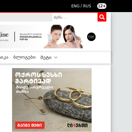
/
ENG
RUS
12+
იკა
ბლოგები
მეტი