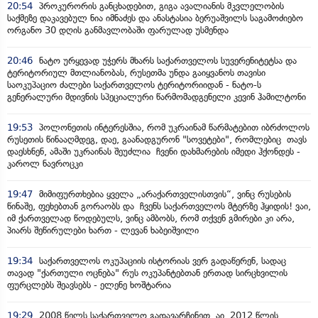
20:54
პროკურორის განცხადებით, გიგა ავალიანის მკვლელობის
საქმეზე დაკავებულ ნია იმნაძეს და ანასტასია ბერუაშვილს საგამოძიებო
ორგანო 30 დღის განმავლობაში ფარულად უსმენდა
20:46
ნატო ურყევად უჭერს მხარს საქართველოს სუვერენიტეტსა და
ტერიტორიულ მთლიანობას, რუსეთმა უნდა გაიყვანოს თავისი
საოკუპაციო ძალები საქართველოს ტერიტორიიდან - ნატო-ს
გენერალური მდივნის სპეციალური წარმომადგენელი კევინ ჰამილტონი
19:53
პოლონეთის ინტერესშია, რომ უკრაინამ წარმატებით იბრძოლოს
რუსეთის წინააღმდეგ, დაე, გაანადგურონ "სოვეტები", რომლებიც თავს
დაესხნენ, ამაში უკრაინას შეუძლია ჩვენი დახმარების იმედი ჰქონდეს -
კაროლ ნავროცკი
19:47
მიმიფურთხებია ყველა „არაქართველისთვის“, ვინც რუსების
წინაშე, ფეხებთან გორაობს და ჩვენს საქართველოს მტერზე ჰყიდის! ვაი,
იმ ქართველად წოდებულს, ვინც ამბობს, რომ თქვენ გმირები კი არა,
პიარს შეწირულები ხართ - ლევან ხაბეიშვილი
19:34
საქართველოს ოკუპაციის ისტორიას ვერ გადაწერენ, სადაც
თავად "ქართული ოცნება" რუს ოკუპანტებთან ერთად სირცხვილის
ფურცლებს შეავსებს - ელენე ხოშტარია
19:29
2008 წელს საქართველო გადავარჩინეთ, აი, 2012 წლის