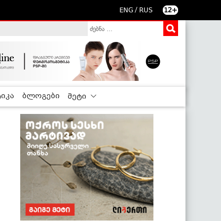
/
ENG
RUS
12+
იკა
ბლოგები
მეტი