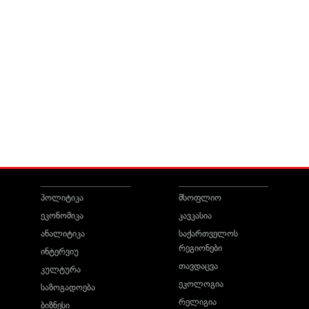
პოლიტიკა
მსოფლიო
ეკონომიკა
კავკასია
ანალიტიკა
საქართველოს
რეგიონები
ინტერვიუ
თავდაცვა
კულტურა
ეკოლოგია
საზოგადოება
რელიგია
ბიზნესი