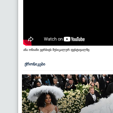
ანა ონიანი ვერბიეს მუსიკალურ ფესტივალზე
ქრონიკები