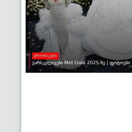
ქრონიკები
ვარსკვლავები Met Gala 2025-ზე | ფოტოები