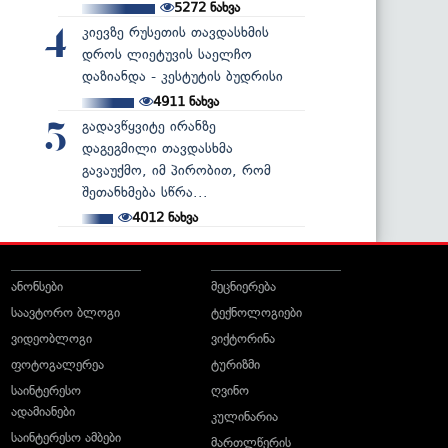
5272
ნახვა
კიევზე რუსეთის თავდასხმის
4
დროს ლიეტუვის საელჩო
დაზიანდა - კესტუტის ბუდრისი
4911
ნახვა
გადავწყვიტე ირანზე
5
დაგეგმილი თავდასხმა
გავაუქმო, იმ პირობით, რომ
შეთანხმება სწრა...
4012
ნახვა
ანონსები
მეცნიერება
საავტორო ბლოგი
ტექნოლოგიები
ვიდეობლოგი
ვიქტორინა
ფოტოგალერეა
ტურიზმი
საინტერესო
ღვინო
ადამიანები
კულინარია
საინტერესო ამბები
მართლწერის