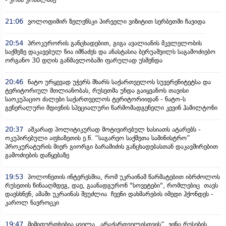
21:06
ვოლოდიმირ ზელენსკი პირველი ვიზიტით სერბეთში ჩავიდა
20:54
პროკურორის განცხადებით, გიგა ავალიანის მკვლელობის
საქმეზე დაკავებულ ნია იმნაძეს და ანასტასია ბერუაშვილს საგამოძიებო
ორგანო 30 დღის განმავლობაში ფარულად უსმენდა
20:46
ნატო ურყევად უჭერს მხარს საქართველოს სუვერენიტეტსა და
ტერიტორიულ მთლიანობას, რუსეთმა უნდა გაიყვანოს თავისი
საოკუპაციო ძალები საქართველოს ტერიტორიიდან - ნატო-ს
გენერალური მდივნის სპეციალური წარმომადგენელი კევინ ჰამილტონი
20:37
აშკარად პოლიტიკურად მოტივირებულ ხასიათს ატარებს -
ოკუპირებული აფხაზეთის ე.წ. “საგარეო საქმეთა სამინისტრო”
პროკურატურის მიერ გიორგი ბარამიძის განცხადებასთან დაკავშირებით
გამოძიების დაწყებაზე
19:53
პოლონეთის ინტერესშია, რომ უკრაინამ წარმატებით იბრძოლოს
რუსეთის წინააღმდეგ, დაე, გაანადგურონ "სოვეტები", რომლებიც თავს
დაესხნენ, ამაში უკრაინას შეუძლია ჩვენი დახმარების იმედი ჰქონდეს -
კაროლ ნავროცკი
19:47
მიმიფურთხებია ყველა „არაქართველისთვის“, ვინც რუსების