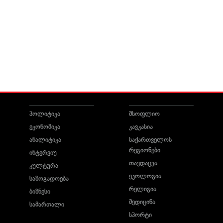
პოლიტიკა
მსოფლიო
ეკონომიკა
კავკასია
ანალიტიკა
საქართველოს
რეგიონები
ინტერვიუ
თავდაცვა
კულტურა
ეკოლოგია
საზოგადოება
რელიგია
ბიზნესი
მედიცინა
სამართალი
სპორტი