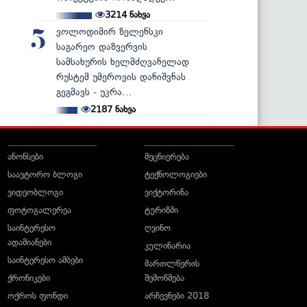
3214
ნახვა
ვოლოდიმირ ზელენსკი
5
საგარეო დაზვერვის
სამსახურის ხელმძღვანელად
რუსტემ უმეროვის დანიშვნას
გეგმავს - უკრა...
2187
ნახვა
ანონსები
მეცნიერება
საავტორო ბლოგი
ტექნოლოგიები
ვიდეობლოგი
ვიქტორინა
ფოტოგალერეა
ტურიზმი
საინტერესო
ღვინო
ადამიანები
კულინარია
საინტერესო ამბები
მართლწერის
ქრონიკები
შემოწმება
ოქროს ფონდი
არჩევნები 2018