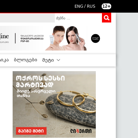
/
ENG
RUS
12+
იკა
ბლოგები
მეტი