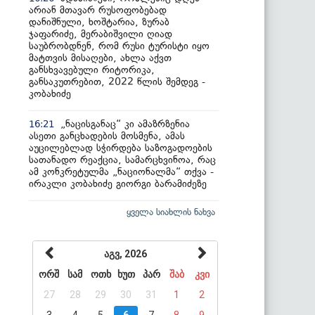
არიან მთავარ რუსოფობებად
დანიშნული, ხოშტარია, ზურაბ
ჯაფარიძე, მერაბიშვილი ღიად
საუბრობდნენ, რომ რუსი ტურისტი იყო
მატთვის მისაღები, ახლა აქვთ
განსხვავებული რიტორიკა,
განსაკუთრებით, 2022 წლის შემდეგ -
კობახიძე
„ნაცისგანაც“ კი ამაზრზენია
16:21
ასეთი განცხადების მოსმენა, ამას
აუცილებლად სჭირდება საზოგადოების
სათანადო რეაქცია, სამარცხვინოა, რაც
ამ კონკრეტულმა „ნაციონალმა“ თქვა -
ირაკლი კობახიძე გიორგი ბარამიძეზე
ყველა სიახლის ნახვა
აგვ, 2026
ორშ
სამ
ოთხ
ხუთ
პარ
შაბ
კვი
27
28
29
30
31
1
2
3
4
5
6
7
8
9