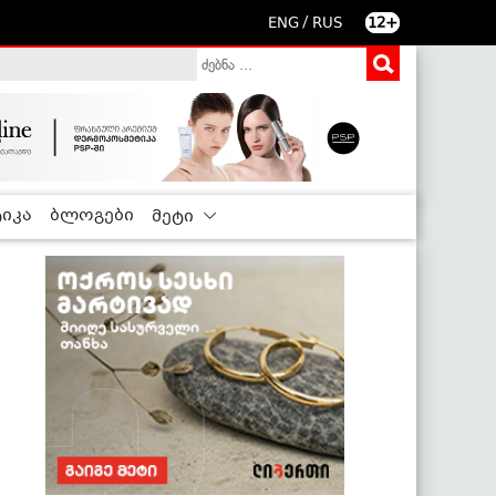
/
ENG
RUS
12+
იკა
ბლოგები
მეტი