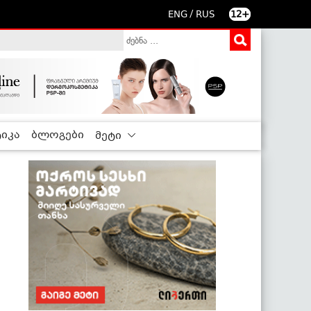
/
ENG
RUS
12+
იკა
ბლოგები
მეტი