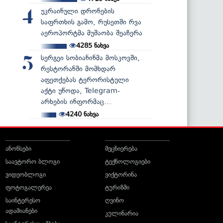
უკრაინული დრონების
4
საფრთხის გამო, რუსეთში რვა
აეროპორტმა მუშაობა შეაჩერა
4285
ნახვა
სერგეი სობიანინმა მოსკოვში,
5
რესტორანში მომხდარ
აფეთქებას ტერორისტული
აქტი უწოდა, Telegram-
არხების ინფორმაც...
4240
ნახვა
ანონსები
მეცნიერება
საავტორო ბლოგი
ტექნოლოგიები
ვიდეობლოგი
ვიქტორინა
ფოტოგალერეა
ტურიზმი
საინტერესო
ღვინო
ადამიანები
კულინარია