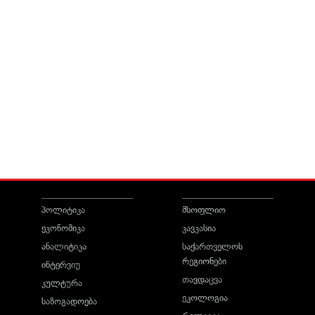
პოლიტიკა
მსოფლიო
ეკონომიკა
კავკასია
ანალიტიკა
საქართველოს
რეგიონები
ინტერვიუ
თავდაცვა
კულტურა
ეკოლოგია
საზოგადოება