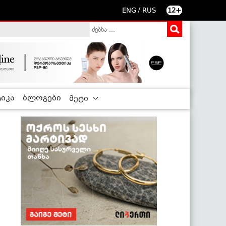
/
ENG
RUS
12+
იკა
ბლოგები
მეტი