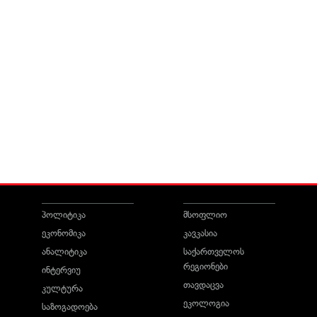
პოლიტიკა
მსოფლიო
ეკონომიკა
კავკასია
ანალიტიკა
საქართველოს
რეგიონები
ინტერვიუ
თავდაცვა
კულტურა
ეკოლოგია
საზოგადოება