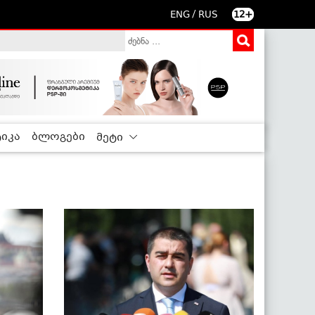
/
ENG
RUS
12+
იკა
ბლოგები
მეტი