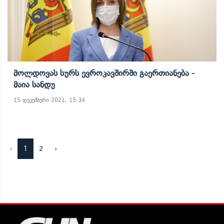
Მოლდოვას Სურს Ევროკავშირში Გაერთიანება -
Მაია Სანდუ
15 დეკემბერი 2021, 15:34
‹
1
2
›