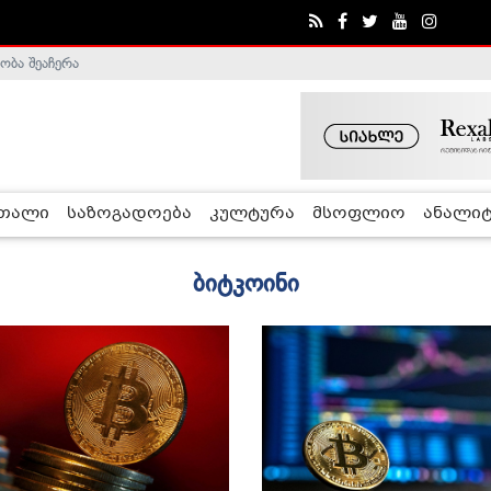
ობა შეაჩერა
რთალი
საზოგადოება
კულტურა
მსოფლიო
ანალიტ
ბიტკოინი