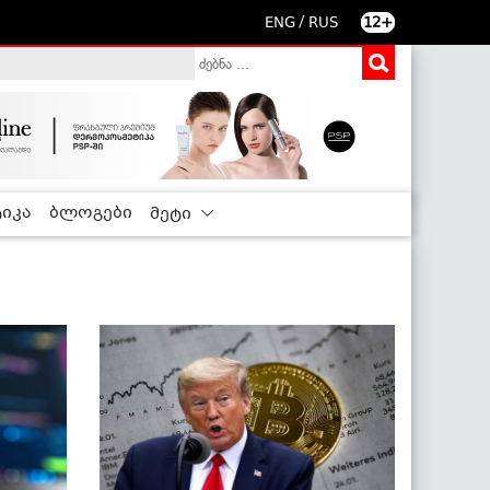
/
ENG
RUS
12+
იკა
ბლოგები
მეტი