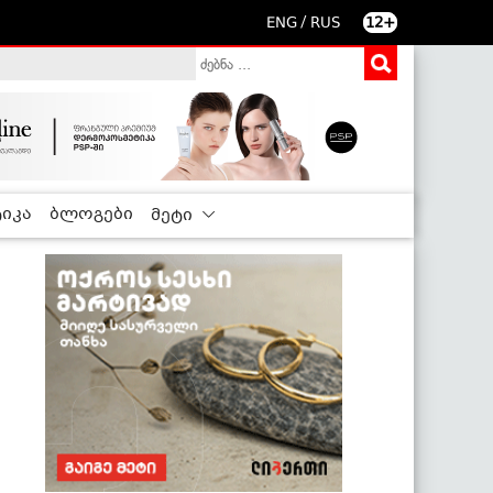
/
ENG
RUS
12+
იკა
ბლოგები
მეტი